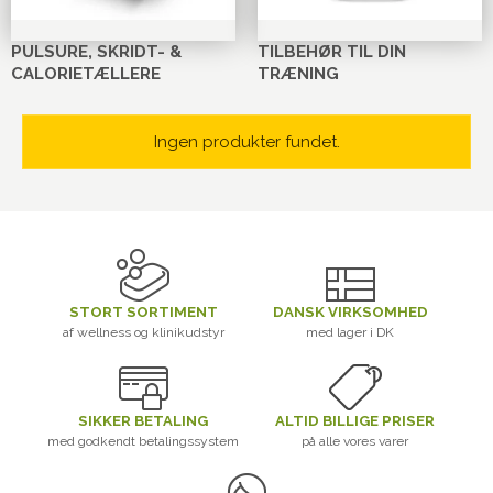
PULSURE, SKRIDT- &
TILBEHØR TIL DIN
CALORIETÆLLERE
TRÆNING
Ingen produkter fundet.
STORT SORTIMENT
DANSK VIRKSOMHED
af wellness og klinikudstyr
med lager i DK
SIKKER BETALING
ALTID BILLIGE PRISER
med godkendt betalingssystem
på alle vores varer