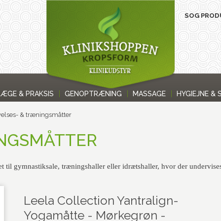
LÆGE & PRAKSIS
GENOPTRÆNING
MASSAGE
HYGIEJNE & 
elses- & træningsmåtter
INGSMÅTTER
t til gymnastiksale, træningshaller eller idrætshaller, hvor der undervises
Leela Collection Yantralign-
Yogamåtte - Mørkegrøn -