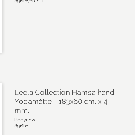
896mych-gul
Leela Collection Hamsa hand
Yogamåtte - 183x60 cm. x 4
mm.
Bodynova
896hx