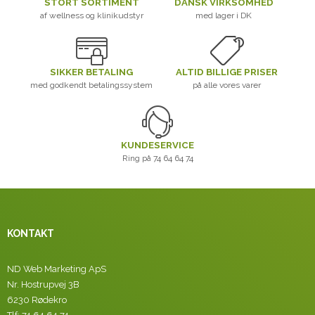
STORT SORTIMENT
DANSK VIRKSOMHED
af wellness og klinikudstyr
med lager i DK
SIKKER BETALING
ALTID BILLIGE PRISER
med godkendt betalingssystem
på alle vores varer
KUNDESERVICE
Ring på 74 64 64 74
KONTAKT
ND Web Marketing ApS
Nr. Hostrupvej 3B
6230 Rødekro