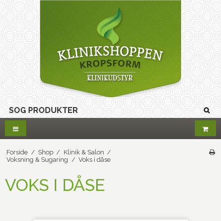
Forside
/
Shop
/
Klinik & Salon
/
Voksning & Sugaring
/
Voks i dåse
VOKS I DÅSE