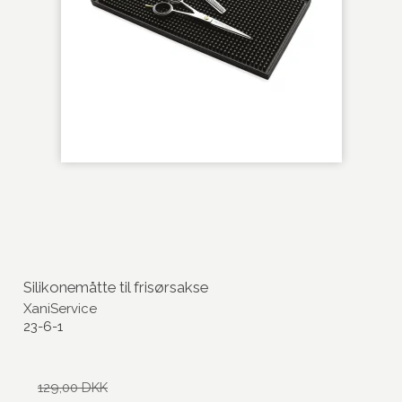
Silikonemåtte til frisørsakse
XaniService
23-6-1
129,00 DKK