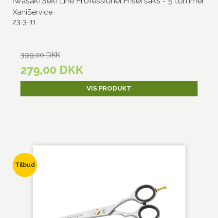
Iwasaki Seki Line Professionel Frisørsaks - 5 tommer
XaniService
23-3-11
399,00 DKK
279,00 DKK
VIS PRODUKT
Tilbud