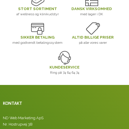
STORT SORTIMENT
DANSK VIRKSOMHED
af wellness og klinikudstyr
med lager i DK
SIKKER BETALING
ALTID BILLIGE PRISER
med godkendt betalingssystem
på alle vores varer
KUNDESERVICE
Ring på 74 64 64 74
KONTAKT
ND Web Marketing ApS
Nr. Hostrupvej 3B