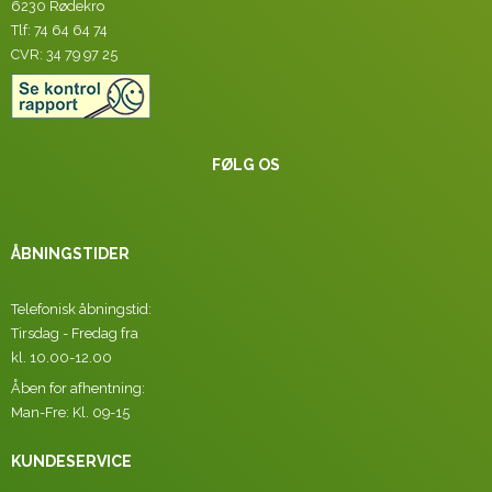
6230 Rødekro
Tlf: 74 64 64 74
CVR: 34 79 97 25
FØLG OS
ÅBNINGSTIDER
Telefonisk åbningstid:
Tirsdag - Fredag fra
kl. 10.00-12.00
Åben for afhentning:
Man-Fre: Kl. 09-15
KUNDESERVICE