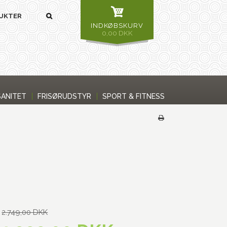
INDKØBSKURV
0,00 DKK
SANITET
FRISØRUDSTYR
SPORT & FITNESS
2.749,00 DKK