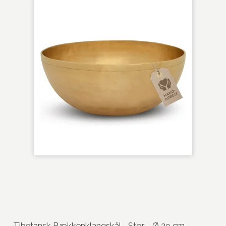
Tibetansk Bækkenklangskål - Stor - Ø 29 cm.