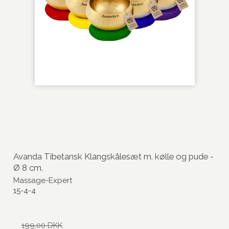
Avanda Tibetansk Klangskålesæt m. kølle og pude -
Ø 8 cm.
Massage-Expert
15-4-4
199,00 DKK