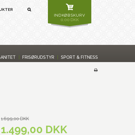
INDKØBSKURV
0,00 DKK
SANITET
FRISØRUDSTYR
SPORT & FITNESS
1.699,00 DKK
1.499,00 DKK