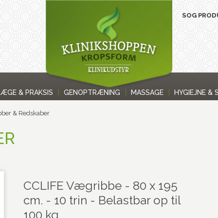
LÆGE & PRAKSIS
GENOPTRÆNING
MASSAGE
HYGIEJNE & 
bber & Redskaber
ER
CCLIFE Vægribbe - 80 x 195
cm. - 10 trin - Belastbar op til
100 kg.