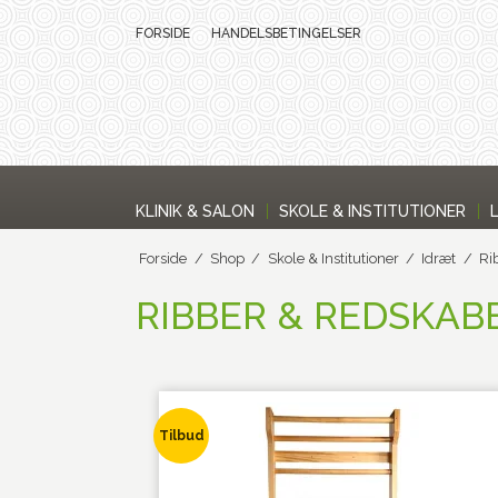
FORSIDE
HANDELSBETINGELSER
KLINIK & SALON
SKOLE & INSTITUTIONER
Forside
/
Shop
/
Skole & Institutioner
/
Idræt
/
Ri
RIBBER & REDSKAB
Tilbud