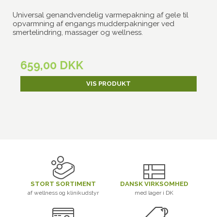
Universal genandvendelig varmepakning af gele til
opvarmning af engangs mudderpakninger ved
smertelindring, massager og wellness.
659,00 DKK
VIS PRODUKT
STORT SORTIMENT
DANSK VIRKSOMHED
af wellness og klinikudstyr
med lager i DK