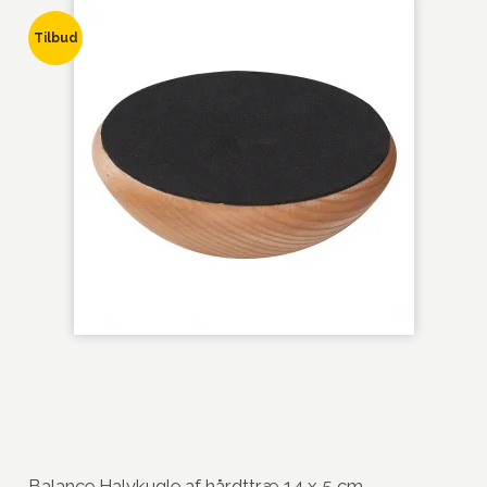
Tilbud
Balance Halvkugle af hårdttræ 14 x 5 cm.