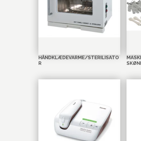
HÅNDKLÆDEVARME/STERILISATO
MASKI
R
SKØN