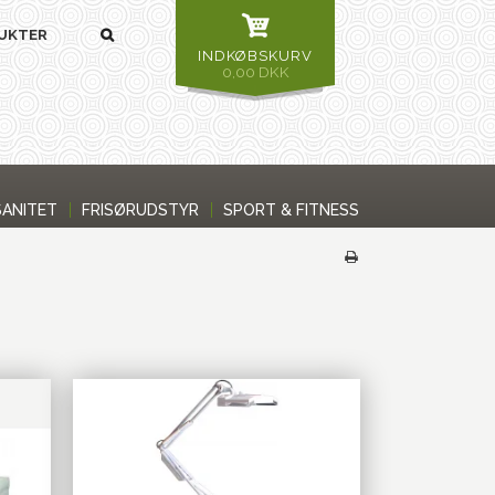
INDKØBSKURV
0,00 DKK
SANITET
FRISØRUDSTYR
SPORT & FITNESS