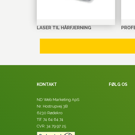
LASER TIL HÅRFJERNING
PROF
KONTAKT
FØLG OS
ND Web Marketing ApS
Nr. Hostrupvej 3B
6230 Rødekro
Tlf: 74 64 64 74
CVR: 34 79 97 25