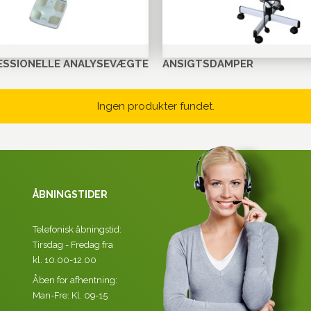
ESSIONELLE ANALYSEVÆGTE
ANSIGTSDAMPER
Ingen produkter fundet.
ÅBNINGSTIDER
Telefonisk åbningstid:
Tirsdag - Fredag fra
kl. 10.00-12.00
Åben for afhentning:
Man-Fre: Kl. 09-15