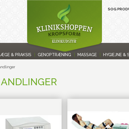
LÆGE & PRAKSIS
GENOPTRÆNING
MASSAGE
HYGIEJNE & 
andlinger
HANDLINGER