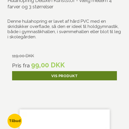
Hulahopring Deluxe i Kunststof - Vælg mellem 4
farver og 3 størrelser
Denne hulahopring er lavet af hård PVC med en
skridsikker overflade, så den er ideel til holdgymnastik,
både i gymnastikhallen, i svømmehallen eller blot til leg
i skolegården.
119,00 DKK
99,00 DKK
Pris fra
VIS PRODUKT
Tilbud